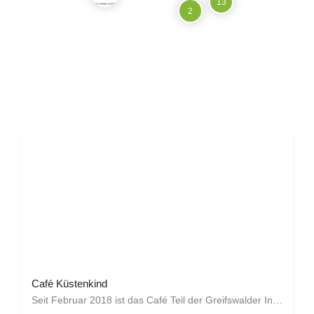
13
2
Café Küstenkind
Seit Februar 2018 ist das Café Teil der Greifswalder Innenstadt. Wir bieten euch Frühstück, herzhafte Snacks,…