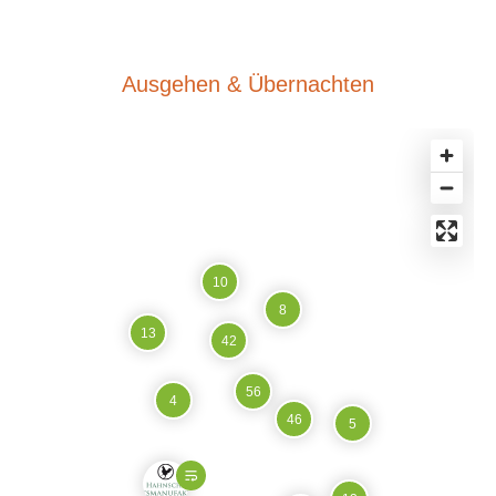
Ausgehen & Übernachten
10
8
13
42
56
4
46
5