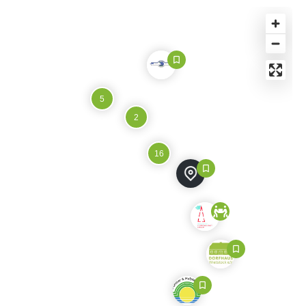
5
2
16