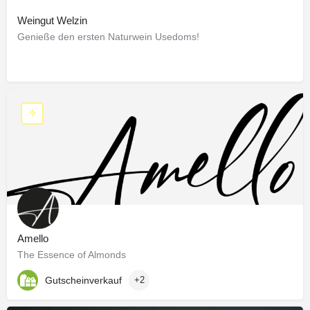
Weingut Welzin
Genieße den ersten Naturwein Usedoms!
Amello
The Essence of Almonds
Gutscheinverkauf
+2