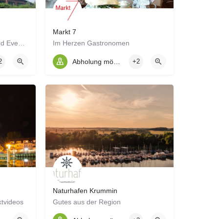
Markt 7
Dein Eisenbahnerlebnis- und Eventzentrum für die ganze Familie
Im Herzen Gastronomen
2
Abholung möglich
+2
Naturhafen Krummin
tvideos
Gutes aus der Region