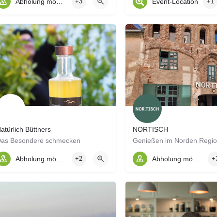
Abholung möglich
+3
Event-Location
+1
atürlich Büttners
NORTISCH
Das Besondere schmecken
Abholung möglich
+2
Abholung möglich
+