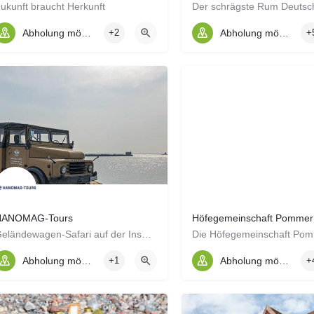
ukunft braucht Herkunft
Der schrägste Rum Deutsc
Abholung möglich
+2
Abholung möglich
+
HANOMAG-Tours
Höfegemeinschaft Pommer
Geländewagen-Safari auf der Insel Rügen
Abholung möglich
+1
Abholung möglich
+