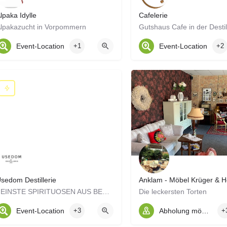
lpaka Idylle
Cafelerie
lpakazucht in Vorpommern
Gutshaus Cafe in der Destil
Event-Location
+1
Event-Location
+2
sedom Destillerie
Anklam - Möbel Krüger & H
FEINSTE SPIRITUOSEN AUS BESTEN ZUTATEN
Die leckersten Torten
Event-Location
+3
Abholung möglich
+