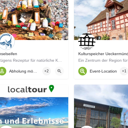
nselseifen
Kulturspeicher Ueckermün
Rügens Rezeptur für natürliche Kosmetikprodukte
Abholung möglich
+2
Event-Location
+1