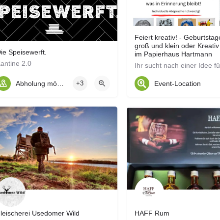
Feiert kreativ! - Geburtstag
groß und klein oder Kreativ
ie Speisewerft.
im Papierhaus Hartmann
antine 2.0
Abholung möglich
+3
Event-Location
leischerei Usedomer Wild
HAFF Rum