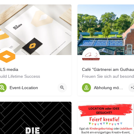
BLS media
Café "Gärtnerei am Guthau
uild Lifetime Success
Event-Location
Abholung möglich
+