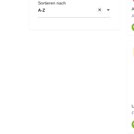
Sortieren nach
A
A-Z
A
U