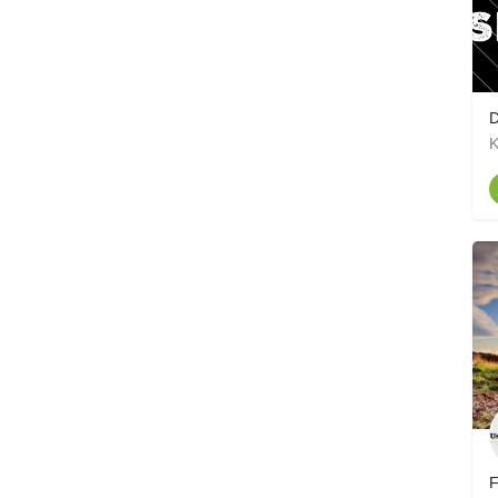
D
K
F