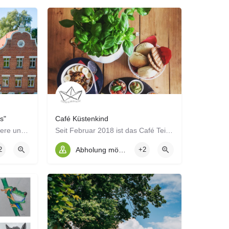
s"
Café Küstenkind
Freuen Sie sich auf besondere und selbstgebackene Kuchen, Kaffeespezialitäten, saisonale Überraschungen und…
Seit Februar 2018 ist das Café Teil der Greifswalder Innenstadt. Wir bieten euch Frühstück, herzhafte Snacks,…
2
Abholung möglich
+2