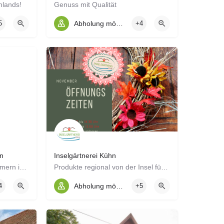
hlands!
Genuss mit Qualität
5
Abholung möglich
+4
n
Inselgärtnerei Kühn
Die Höfegemeinschaft Pommern ist ein Zusammenschluss von Biohöfen in Pommern für die Veredelung und…
Produkte regional von der Insel für die Insel (und darüber hinaus :-) )
4
Abholung möglich
+5