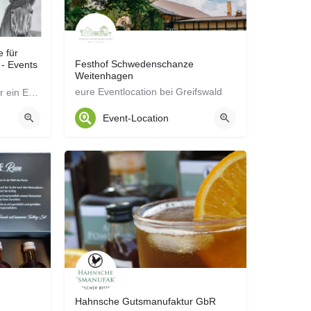
e für
Festhof Schwedenschanze
 - Events
Weitenhagen
eure Eventlocation bei Greifswald
Ihr sucht nach einer Idee für ein Event oder Kindergeburtstag? Wie wäre es mit ein bisschen Kreativität in…
Event-Location
Hahnsche Gutsmanufaktur GbR