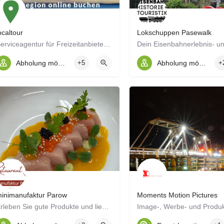
ocaltour
Lokschuppen Pasewalk
Serviceagentur für Freizeitanbieter von Touren und Aktivitäten in beliebten Urlaubsregionen in Brandenburg und Mecklenburg-Vorpommern.
Abholung möglich
+5
Abholung möglich
+
inimanufaktur Parow
Moments Motion Pictures
Erleben Sie gute Produkte und liebevolle Handwerkskunst
Image-, Werbe- und Produk