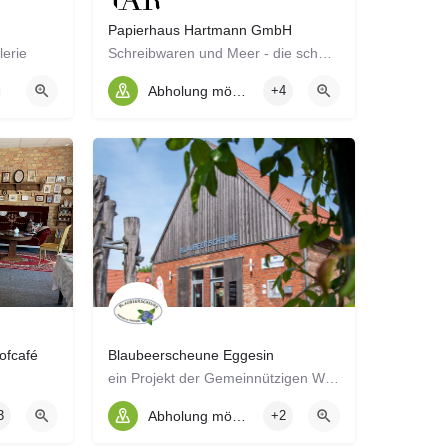
Papierhaus Hartmann GmbH
lerie
Schreibwaren und Meer - die schönen Dinge des Lebens!
Abholung möglich
+4
ofcafé
Blaubeerscheune Eggesin
ein Projekt der Gemeinnützigen Werk- und Wohnstätten GmbH
3
Abholung möglich
+2