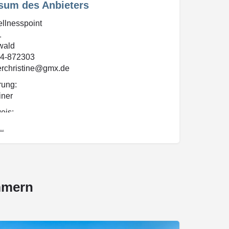
sum des Anbieters
ellnesspoint
1
wald
34-872303
nerchristine@gmx.de
rung:
iner
eis:
 und Grafiken unterliegen dem Urheberschutz.
..
ht ohne Erlaubnis kopiert, verbreitet oder
enutzt werden!
mmern