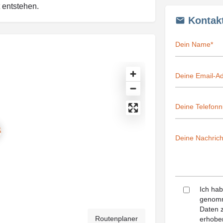
 entstehen.
Kontak
Ich ha
genomm
Daten z
Routenplaner
erhoben