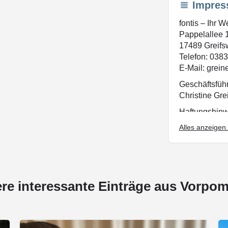
Impres
fontis – Ihr W
Pappelallee 
17489 Greifs
Telefon: 038
E-Mail: grei
Geschäftsfüh
Christine Gre
Haftungshinw
Fotos, Logos
Alles anzeigen.
Sie dürfen nic
anderweitig g
ere interessante Einträge aus Vorpo