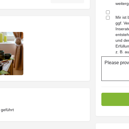
weiterg
Mir ist
ggf. Ve
Inserat
entsteh
und dem
Erfüll
z. B. a
Please prov
 geführt