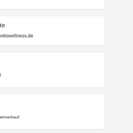
te
ontiswellness.de
3
e
einverkauf