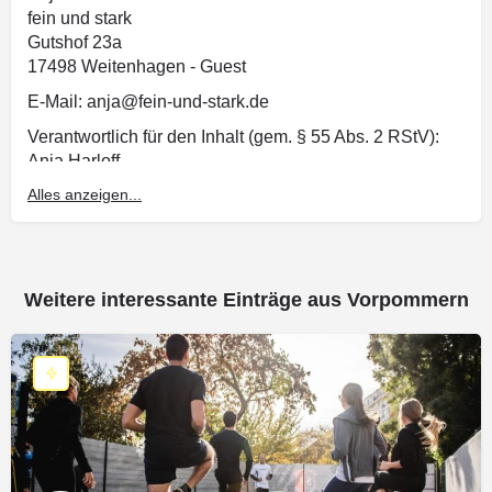
fein und stark
Gutshof 23a
17498 Weitenhagen - Guest
E-Mail: anja@fein-und-stark.de
Verantwortlich für den Inhalt (gem. § 55 Abs. 2 RStV):
Anja Harloff
Gutshof 23a
Alles anzeigen...
17498 Weitenhagen - Guest
Disclaimer – rechtliche Hinweise
Weitere interessante Einträge aus Vorpommern
§ 1 Warnhinweis zu Inhalten
Die kostenlosen und frei zugänglichen Inhalte dieser
Webseite wurden mit größtmöglicher Sorgfalt erstellt.
Der Anbieter dieser Webseite übernimmt jedoch keine
Gewähr für die Richtigkeit und Aktualität der
bereitgestellten kostenlosen und frei zugänglichen
journalistischen Ratgeber und Nachrichten. Namentlich
gekennzeichnete Beiträge geben die Meinung des