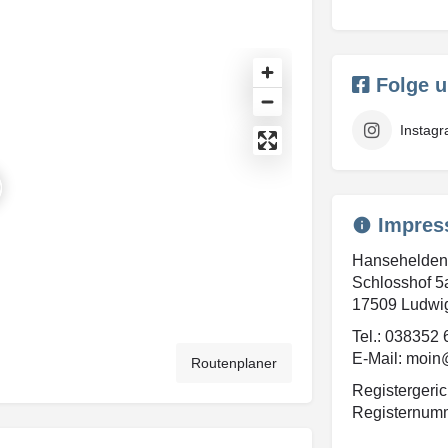
Folge 
Instag
Impres
Hansehelde
Schlosshof 5
17509 Ludwi
Tel.: 038352
E-Mail: moi
Routenplaner
Registergeric
Registernum
USt-ID: DE3