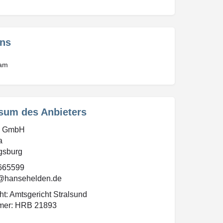
uns
ram
sum des Anbieters
n GmbH
a
gsburg
 665599
n@hansehelden.de
ht: Amtsgericht Stralsund
mer: HRB 21893
51943610