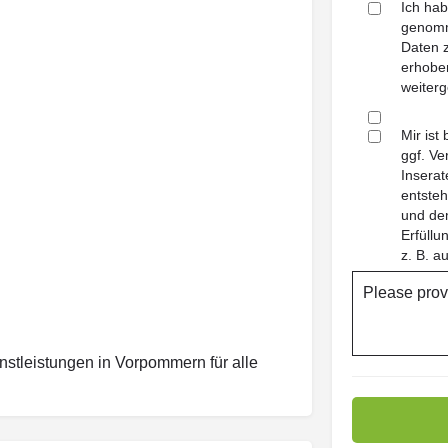
Ich ha
genomm
Daten z
erhoben
weiterg
Mir ist
ggf. Ve
Inserat
entsteh
und dem
Erfüll
z. B. a
Please prov
nstleistungen in Vorpommern für alle