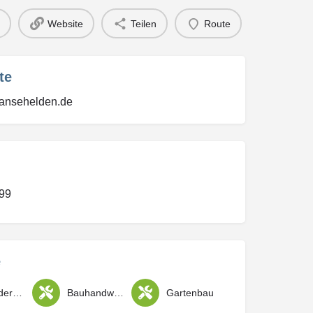
Website
Teilen
Route
te
hansehelden.de
99
e
Gebäudereinigung / Objekt- und Gartenpflege
Bauhandwerk / Restauration
Gartenbau