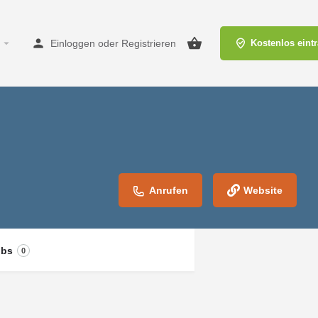
Einloggen
oder
Registrieren
Kostenlos eint
Anrufen
Website
obs
0