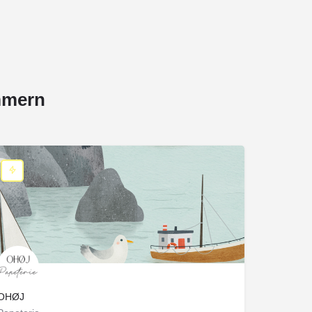
mmern
OHØJ