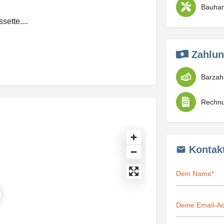
ette....
Zahlun
Barzah
Rechn
Kontak