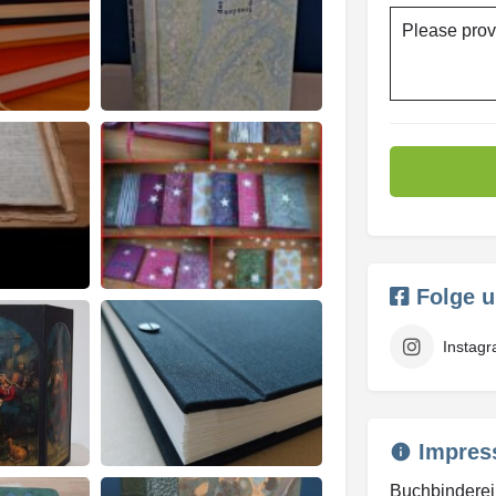
Please prov
Folge 
Instag
Impres
Buchbinderei