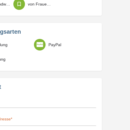
Bauhandwerk / Restauration
von Frauen geführt
gsarten
lung
PayPal
ung
t