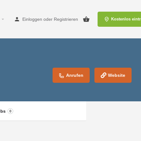
Einloggen
oder
Registrieren
Kostenlos eint
Anrufen
Website
obs
0