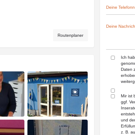
Routenplaner
Ich ha
genomm
Daten z
erhoben
weiterg
Mir ist
ggf. Ve
Inserat
entsteh
und dem
Erfüll
z. B. a