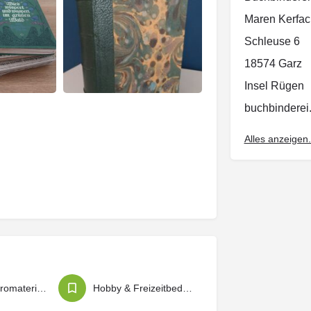
Maren Kerfac
Schleuse 6
18574 Garz
Insel Rügen
buchbindere
mobil: 0151 
Alles anzeigen.
Bücher / Büromaterial / Schreibwaren
Hobby & Freizeitbedarf / Künstlerbedarf und Bastelbedarf