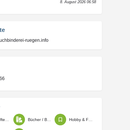
8. August 2026 06:58
te
uchbinderei-ruegen.info
66
e
Beschriften / Drucken / Kopieren
Bücher / Büromaterial / Schreibwaren
Hobby & Freizeitbedarf / Künstlerbedarf und Bastelbedarf