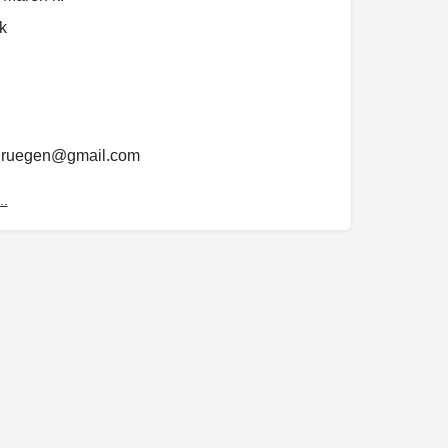
k
i.ruegen@gmail.com
50464766
..