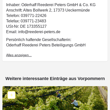
Inhaber: Oderhaff Reederei Peters GmbH & Co. KG
Anschrift: Altes Bollwerk 2, 17373 Ueckermünde
Telefon: 039771-22426
Telefax: 039771-23483
USt-Nr: DE 173355127
Email: info@reederei-peters.de
Persönlich haftende Gesellschafterin:
Oderhaff Reederei Peters Beteiligungs GmbH
Vertretungsberechtigte Geschäftsführer:
Alles anzeigen...
Kay Peters
Eingetragen beim Handelsregister
Amtsgericht Neubrandenburg
Registernummer: HRB 6785
Weitere interessante Einträge aus Vorpommern