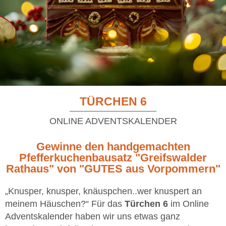
TÜRCHEN 6
ONLINE ADVENTSKALENDER
Gewinne den handgemachten
Pfefferkuchenbausatz "Greifswalder
Rathaus" von "GUTES aus Vorpommern"
„Knusper, knusper, knäuspchen..wer knuspert an
meinem Häuschen?“ Für das
Türchen 6
im Online
Adventskalender haben wir uns etwas ganz