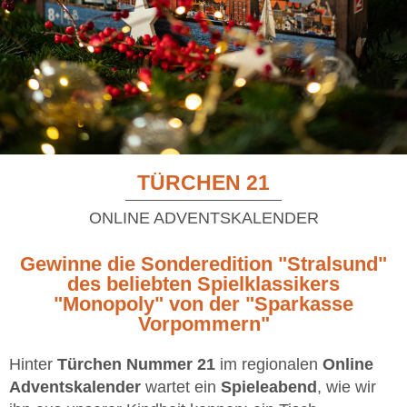
TÜRCHEN 21
ONLINE ADVENTSKALENDER
Gewinne die Sonderedition "Stralsund"
des beliebten Spielklassikers
"Monopoly" von der "Sparkasse
Vorpommern"
Hinter
Türchen Nummer 21
im regionalen
Online
Adventskalender
wartet ein
Spieleabend
, wie wir