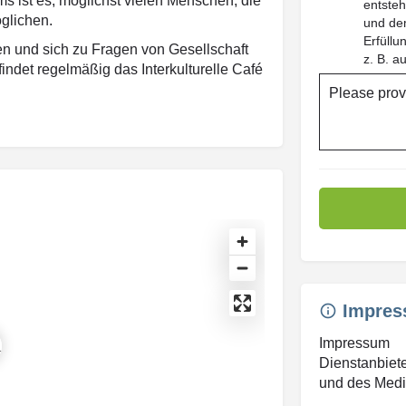
s ist es, möglichst vielen Menschen, die
entsteh
glichen.
und dem
Erfüll
n und sich zu Fragen von Gesellschaft
z. B. a
indet regelmäßig das Interkulturelle Café
Please prov
Impres
Impressum
Dienstanbiete
und des Medie