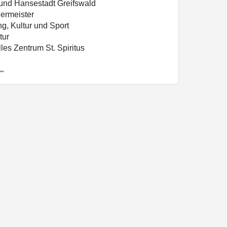
 und Hansestadt Greifswald
ermeister
ng, Kultur und Sport
tur
lles Zentrum St. Spiritus
g
..
 49/51
wald
wald
536-4444
536-4442
ritus@greifswald.de