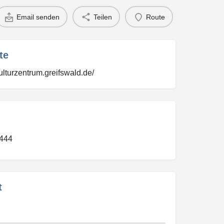
Email senden
Teilen
Route
te
ulturzentrum.greifswald.de/
444
t