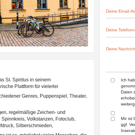
s St. Spiritus in seinem
Ich ha
genomm
che Plattform für vielerlei
Daten z
schiedener Genres, Puppenspiel, Theater,
erhoben
weiterg
gen, regelmäßige Zeichen- und
Mir ist
Spinnkreis, Volkstanzen, Fotoclub,
ggf. Ve
fdruck, Silberschmieden,
Inserat