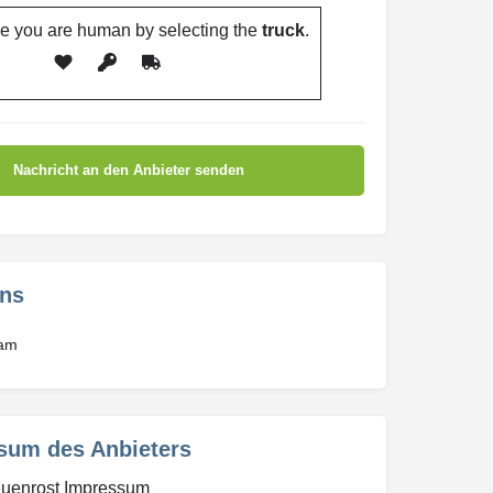
e you are human by selecting the
truck
.
uns
ram
sum des Anbieters
uenrost Impressum