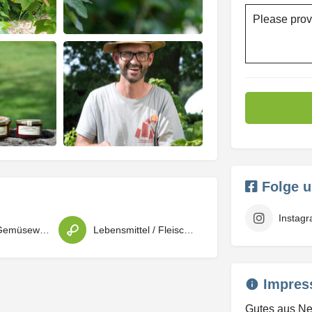
Please prov
Folge 
Instag
Obst- und Gemüsewaren
Lebensmittel / Fleischwaren / Feinkost
Impres
Gutes aus Ne