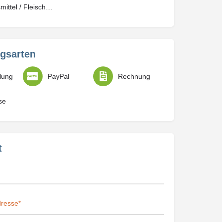
Lebensmittel / Fleischwaren / Feinkost
gsarten
lung
PayPal
Rechnung
se
t