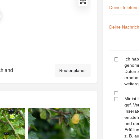
Ich ha
genomm
chland
Routenplaner
Daten z
erhoben
weiterg
Mir ist
ggf. Ve
Inserat
entsteh
und dem
Erfüll
z. B. a