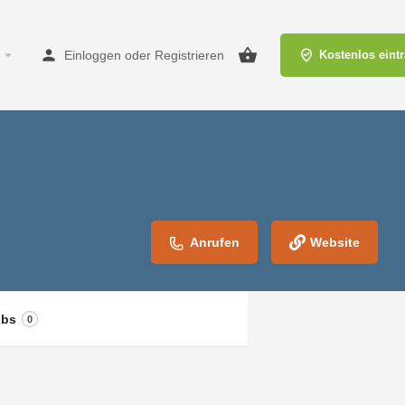
Einloggen
oder
Registrieren
Kostenlos eint
Anrufen
Website
obs
0