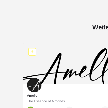
Weit
Amello
The Essence of Almonds