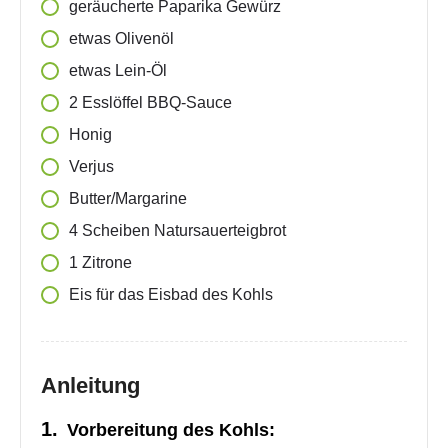
geräucherte Paparika Gewürz
etwas
Olivenöl
etwas
Lein-Öl
2
Esslöffel
BBQ-Sauce
Honig
Verjus
Butter/Margarine
4
Scheiben
Natursauerteigbrot
1
Zitrone
Eis für das Eisbad des Kohls
Anleitung
Vorbereitung des Kohls: