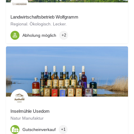
Landwirtschaftsbetrieb Wolfgramm
Regional. Ökologisch. Lecker.
Abholung möglich
+2
Inselmühle Usedom
Natur Manufaktur
Gutscheinverkauf
+1