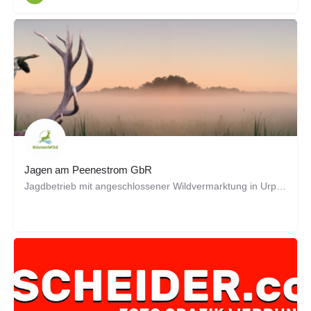
Jagen am Peenestrom GbR
Jagdbetrieb mit angeschlossener Wildvermarktung in Urproduktion. Touristisches Angebot für Jäger. Waidgerecht…