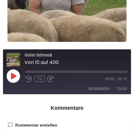
Guter Schnack
Von 10 auf 400
1x
00:00
/
56:15
ABONNIEREN
TEILEN
TEILEN
Kommentare
RSS FEED
LINK
Kommentar erstellen
EMBED