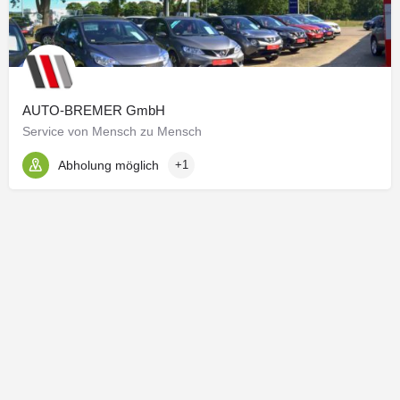
Haftungsverpflichtung ausschließlich in dem Fall in
Kraft treten, in dem der Autor von den Inhalten Kenntnis
hat und es ihm technisch möglich und zumutbar wäre,
die Nutzung im Falle rechtswidriger Inhalte zu
verhindern.
Der Autor erklärt hiermit ausdrücklich, dass zum
AUTO-BREMER GmbH
Zeitpunkt der Linksetzung keine illegalen Inhalte auf
Service von Mensch zu Mensch
den zu verlinkenden Seiten erkennbar waren. Auf die
aktuelle und zukünftige Gestaltung, die Inhalte oder die
Abholung möglich
+1
Urheberschaft der verlinkten/verknüpften Seiten hat der
Autor keinerlei Einfluss. Deshalb distanziert er sich
hiermit ausdrücklich von allen Inhalten aller verlinkten
/verknüpften Seiten, die nach der Linksetzung verändert
wurden. Diese Feststellung gilt für alle innerhalb des
eigenen Internetangebotes gesetzten Links und
Verweise sowie für Fremdeinträge in vom Autor
eingerichteten Gästebüchern, Diskussionsforen,
Linkverzeichnissen, Mailinglisten und in allen anderen
Formen von Datenbanken, auf deren Inhalt externe
Schreibzugriffe möglich sind. Für illegale, fehlerhafte
oder unvollständige Inhalte und insbesondere für