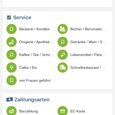
Service
Bäckerei / Konditorei / Patisserie
Bücher / Büromaterial / Schreibwaren
Drogerie / Apotheken / Sanitätsbedarf
Getränke / Wein / Spirituosen
Kaffee / Tee / Schokolade
Lebensmittel / Fleischwaren / Feinkost
Cafes / Eis
Schnellrestaurant / Imbiss / Lieferdienste
von Frauen geführt
Zahlungsarten
Barzahlung
EC-Karte