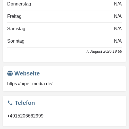
Donnerstag
N/A
Freitag
N/A
Samstag
N/A
Sonntag
N/A
7. August 2026 19:56
Webseite
https://piper-media.de/
Telefon
+4915206662999