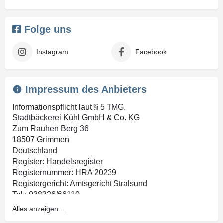
Folge uns
Instagram
Facebook
Impressum des Anbieters
Informationspflicht laut § 5 TMG.
Stadtbäckerei Kühl GmbH & Co. KG
Zum Rauhen Berg 36
18507 Grimmen
Deutschland
Register: Handelsregister
Registernummer: HRA 20239
Registergericht: Amtsgericht Stralsund
Tel.: 038326/66110
Fax: 038326/66166
Alles anzeigen...
E-Mail: info@stadtbaeckerei-kuehl.de