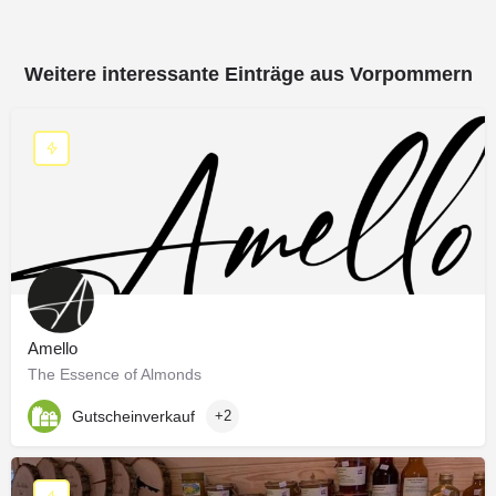
Persönlich haftende Gesellschafter
Stadtbäckerei Kühl Verwaltungs GmbH
Geschäftsführer
Weitere interessante Einträge aus Vorpommern
Hendryk Kühl
Registernummer der Komplementär-GmbH:
HRB 20239
Amello
The Essence of Almonds
Gutscheinverkauf
+2