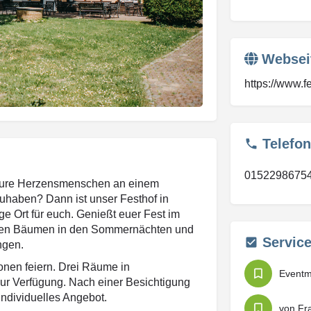
Websei
https://www.
Telefon
0152298675
ll eure Herzensmenschen an einem
haben? Dann ist unser Festhof in
e Ort für euch. Genießt euer Fest im
n den Bäumen in den Sommernächten und
Servic
ngen.
sonen feiern. Drei Räume in
Event
ur Verfügung. Nach einer Besichtigung
individuelles Angebot.
von Fr