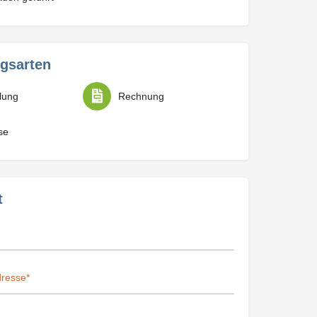
gsarten
lung
Rechnung
se
t