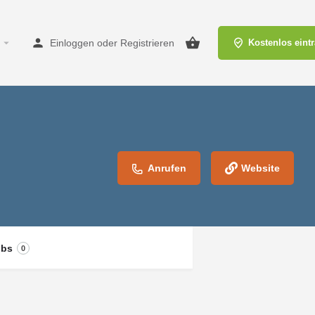
Einloggen
oder
Registrieren
Kostenlos eint
Anrufen
Website
obs
0