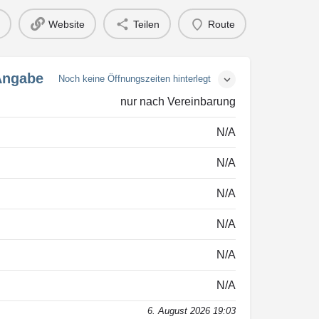
Website
Teilen
Route
Angabe
Noch keine Öffnungszeiten hinterlegt
nur nach Vereinbarung
N/A
N/A
N/A
N/A
N/A
N/A
6. August 2026 19:03