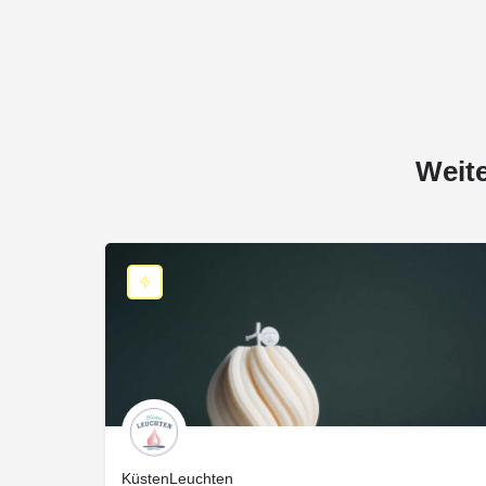
Weit
KüstenLeuchten