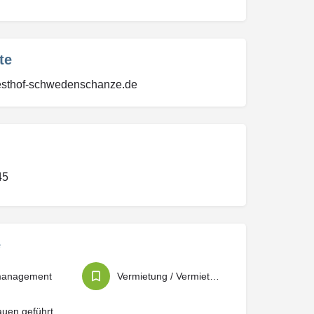
te
festhof-schwedenschanze.de
45
e
management
Vermietung / Vermietungsservice
auen geführt