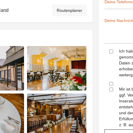
land
Routenplaner
Ich ha
genomm
Daten z
erhoben
weiterg
Mir ist
ggf. Ve
Inserat
entsteh
und dem
Erfüll
z. B. a