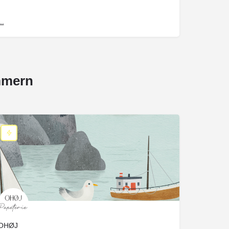
..
mmern
OHØJ