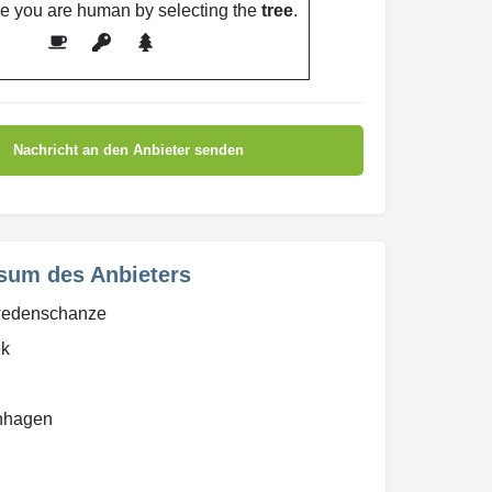
e you are human by selecting the
tree
.
sum des Anbieters
wedenschanze
ek
nhagen