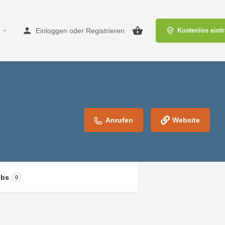
Einloggen
oder
Registrieren
Kostenlos eint
Anrufen
Website
obs
0