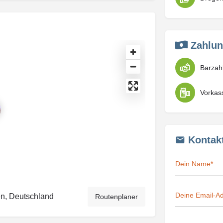
Zahlun
Barzah
Vorkas
Kontak
n, Deutschland
Routenplaner