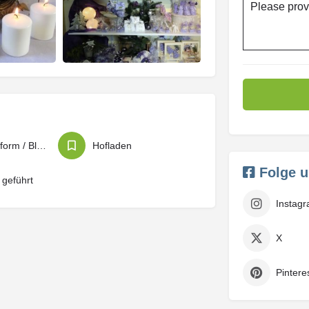
Please prov
Online-Plattform / Blog / Blogazine / eMag
Hofladen
Folge 
 geführt
Instag
X
Pintere