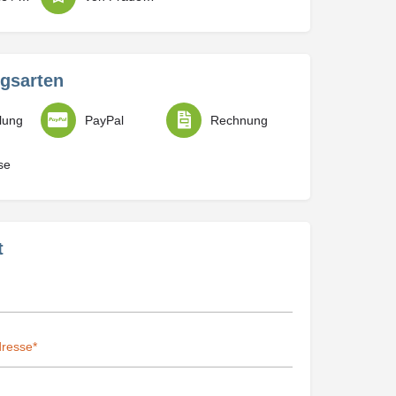
gsarten
lung
PayPal
Rechnung
se
t