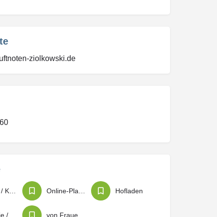
te
uftnoten-ziolkowski.de
60
e
Beauty / Kosmetik / Körperpflege
Online-Plattform / Blog / Blogazine / eMag
Hofladen
Drogerie / Apotheken / Sanitätsbedarf
von Frauen geführt