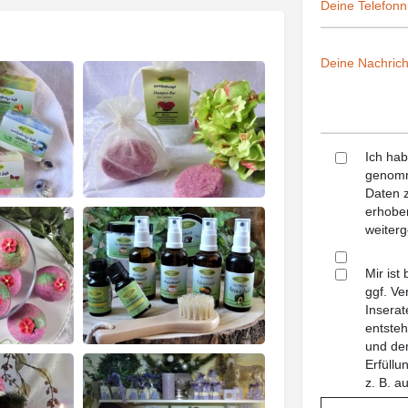
Ich ha
genomm
Daten z
erhoben
weiterg
Mir ist
ggf. Ve
Inserat
entsteh
und dem
Erfüll
z. B. a