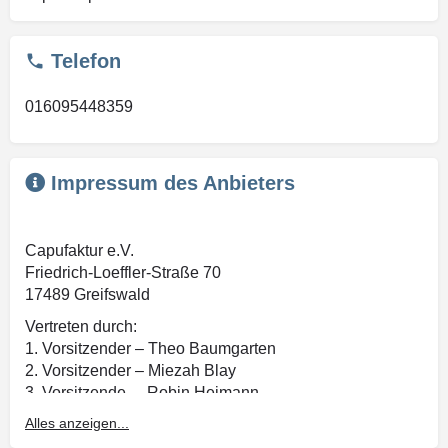
Telefon
016095448359
Impressum des Anbieters
Capufaktur e.V.
Friedrich-Loeffler-Straße 70
17489 Greifswald
Vertreten durch:
1. Vorsitzender – Theo Baumgarten
2. Vorsitzender – Miezah Blay
3. Vorsitzende – Robin Heimann
Alles anzeigen...
Kontakt:
E-Mail: info[at]capufaktur.de