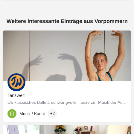
Weitere interessante Einträge aus Vorpommern
Registereintrag:
Eintragung im Vereinsregister.
Registergericht: Amtsgericht Greifswald
Register-Nummer: VR 0851
Haftungsausschluss
Alle Logos,Warenzeichen und Texte auf dieser Seite
sind geschützt durch ihre Eigentümer. Bilder und Inhalte
von dieserWebseite, dürfen nicht ohne schriftliche
Tanzwelt
Zustimmung der Eigentümer kopiert oder anderweitig
Ob klassisches Ballett, schwungvolle Tänze zur Musik der Achtziger, Fitness nach Feierabend oder…
verwandt werden.
Sollten sie sich innerhalb dieses Internetangebotes
Musik / Kunst
+2
Dateien runterladen, so erfolgt die Nutzung der
Programme/Skripte aus unserem Download-Verzeichnis
auf eigene Gefahr. Für evtl. Schäden an EDV-Systemen