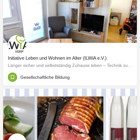
oder anderen Anlagen übernehmen wir keinerlei
Haftung.
Bildnachweis
Fotos: Christian Berger, Pexels
(https://www.pexels.com/de-de/)
Kartennachweis
Auf der Internetseite werden Links der Website „Google
Initiative Leben und Wohnen im Alter (ILWiA e.V.)
Maps“ verwendet.
Länger sicher und selbstständig Zuhause leben – Technik zum Ausprobieren Das eigene Zuhause steht für…
Gesellschaftliche Bildung
Inhalt des Onlineangebots
Der Autor übernimmt keinerlei Gewähr für die Aktualität,
Korrektheit, Vollständigkeit oder Qualität der
bereitgestellten Informationen. Haftungsansprüche
gegen den Autor, welche sich auf Schäden materieller
oder ideeller Art beziehen, die durch die Nutzung oder
Nichtnutzung der dargebotenen Informationen bzw.
durch die Nutzung fehlerhafter und unvollständiger
Informationen verursacht wurden, sind grundsätzlich