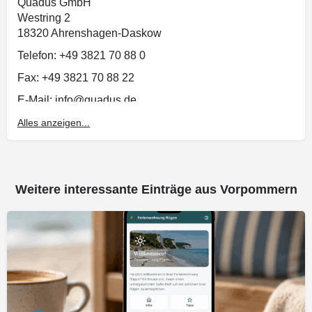
Quadus GmbH
Westring 2
18320 Ahrenshagen-Daskow
Telefon: +49 3821 70 88 0
Fax: +49 3821 70 88 22
E-Mail: info@quadus.de
Alles anzeigen...
Geschäftsführer:
Dirk Reiher, Ingo Plewka, Sören Gellendin
Weitere interessante Einträge aus Vorpommern
Handelsregister HRB 4836
Registergericht Stralsund
Umsatzsteuer-Identifikationsnummer: DE 202816930
Inhaltlich verantwortlich: Quadus GmbH
Wir nehmen nicht an einem Streitbeilegungsverfahren
vor einer Verbraucherschlichtungsstelle teil.