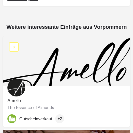
E-Mail: info@stadtbaeckerei-kuehl.de
Persönlich haftende Gesellschafter
Stadtbäckerei Kühl Verwaltungs GmbH
Geschäftsführer
Weitere interessante Einträge aus Vorpommern
Hendryk Kühl
Registernummer der Komplementär-GmbH:
HRB 20239
Amello
The Essence of Almonds
Gutscheinverkauf
+2