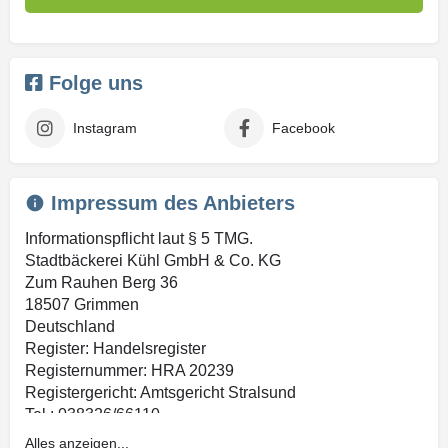
Folge uns
Instagram
Facebook
Impressum des Anbieters
Informationspflicht laut § 5 TMG.
Stadtbäckerei Kühl GmbH & Co. KG
Zum Rauhen Berg 36
18507 Grimmen
Deutschland
Register: Handelsregister
Registernummer: HRA 20239
Registergericht: Amtsgericht Stralsund
Tel.: 038326/66110
Fax: 038326/66166
Alles anzeigen...